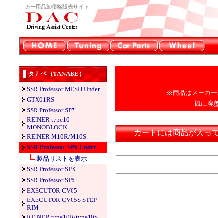
カー用品卸価格販売サイト
タナベ（TANABE）
SSR Professor MESH Under
※商品はメーカー
GTX01RS
既に廃
SSR Professor SP7
REINER type10
MONOBLOCK
カートには商品が入っ
REINER M10R/M10S
SSR Professor SP6 Under
製品リストを表示
SSR Professor SPX
SSR Professor SP5
EXECUTOR CV05
EXECUTOR CV05S STEP
RIM
REINER type10R/type10S