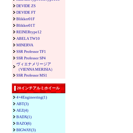
DEVIDE ZS
DEVIDE FT
Blikker01F
Blikker01T
REINERtype12
ABELA TW10
MINERVA
SSR Professor TF1
SSR Professor SP4
ヴィエナメリージア
（VIENNA MERISIA）
SSR Professor MS1
20インチアルミホイール
4×4Engineering(1)
ABT(3)
AEZ(4)
BADX(1)
BAZO(6)
BIGWAY(3)