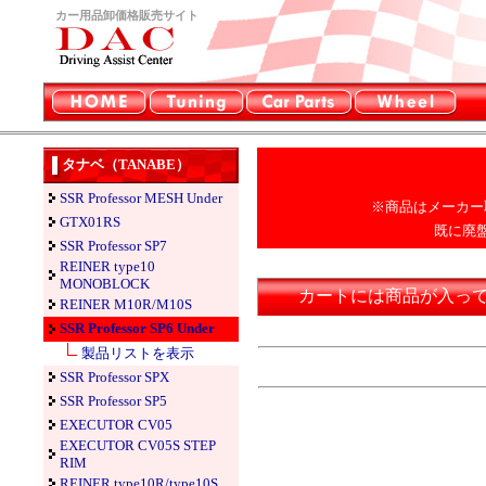
カー用品卸価格販売サイト
タナベ（TANABE）
SSR Professor MESH Under
※商品はメーカー
GTX01RS
既に廃
SSR Professor SP7
REINER type10
MONOBLOCK
カートには商品が入っ
REINER M10R/M10S
SSR Professor SP6 Under
製品リストを表示
SSR Professor SPX
SSR Professor SP5
EXECUTOR CV05
EXECUTOR CV05S STEP
RIM
REINER type10R/type10S