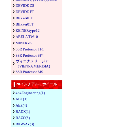
DEVIDE ZS
DEVIDE FT
Blikker01F
Blikker01T
REINERtype12
ABELA TW10
MINERVA
SSR Professor TF1
SSR Professor SP4
ヴィエナメリージア
（VIENNA MERISIA）
SSR Professor MS1
20インチアルミホイール
4×4Engineering(1)
ABT(3)
AEZ(4)
BADX(1)
BAZO(6)
BIGWAY(3)