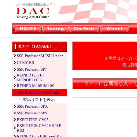
カー用品卸価格販売サイト
タナベ（TANABE）
SSR Professor MESH Under
※商品はメーカー
GTX01RS
既に廃
SSR Professor SP7
REINER type10
MONOBLOCK
カートには商品が入っ
REINER M10R/M10S
SSR Professor SP6 Under
製品リストを表示
SSR Professor SPX
SSR Professor SP5
EXECUTOR CV05
EXECUTOR CV05S STEP
RIM
REINER type10R/type10S