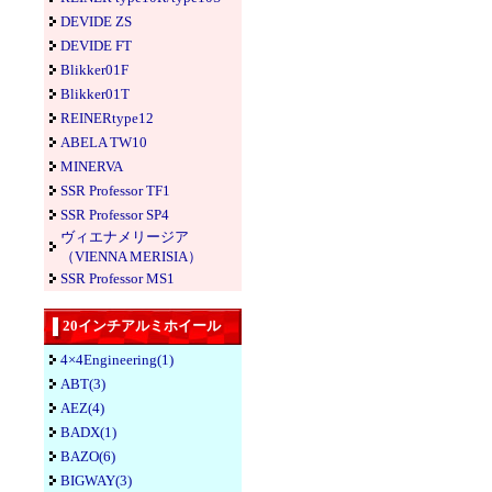
DEVIDE ZS
DEVIDE FT
Blikker01F
Blikker01T
REINERtype12
ABELA TW10
MINERVA
SSR Professor TF1
SSR Professor SP4
ヴィエナメリージア
（VIENNA MERISIA）
SSR Professor MS1
20インチアルミホイール
4×4Engineering(1)
ABT(3)
AEZ(4)
BADX(1)
BAZO(6)
BIGWAY(3)