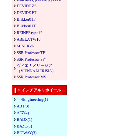
DEVIDE ZS
DEVIDE FT
Blikker01F
Blikker01T
REINERtype12
ABELA TW10
MINERVA
SSR Professor TF1
SSR Professor SP4
ヴィエナメリージア
（VIENNA MERISIA）
SSR Professor MS1
20インチアルミホイール
4×4Engineering(1)
ABT(3)
AEZ(4)
BADX(1)
BAZO(6)
BIGWAY(3)