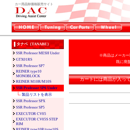
カー用品卸価格販売サイト
タナベ（TANABE）
SSR Professor MESH Under
※商品はメーカー
GTX01RS
既に廃
SSR Professor SP7
REINER type10
MONOBLOCK
カートには商品が入っ
REINER M10R/M10S
SSR Professor SP6 Under
製品リストを表示
SSR Professor SPX
SSR Professor SP5
EXECUTOR CV05
EXECUTOR CV05S STEP
RIM
REINER type10R/type10S