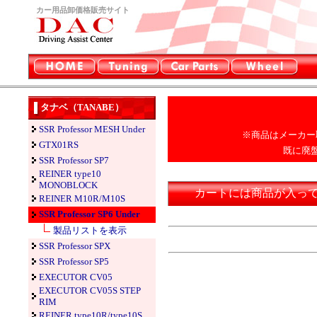
カー用品卸価格販売サイト
タナベ（TANABE）
SSR Professor MESH Under
※商品はメーカー
GTX01RS
既に廃
SSR Professor SP7
REINER type10
MONOBLOCK
カートには商品が入っ
REINER M10R/M10S
SSR Professor SP6 Under
製品リストを表示
SSR Professor SPX
SSR Professor SP5
EXECUTOR CV05
EXECUTOR CV05S STEP
RIM
REINER type10R/type10S