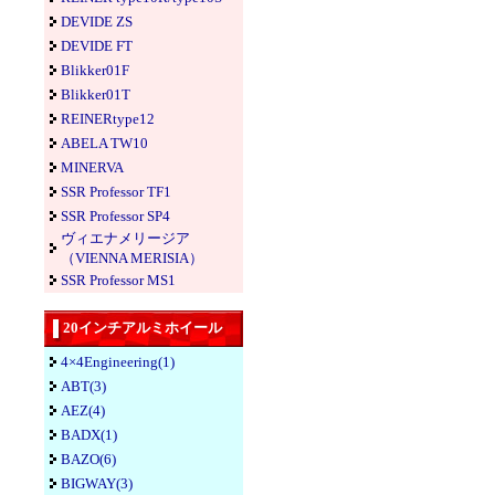
DEVIDE ZS
DEVIDE FT
Blikker01F
Blikker01T
REINERtype12
ABELA TW10
MINERVA
SSR Professor TF1
SSR Professor SP4
ヴィエナメリージア
（VIENNA MERISIA）
SSR Professor MS1
20インチアルミホイール
4×4Engineering(1)
ABT(3)
AEZ(4)
BADX(1)
BAZO(6)
BIGWAY(3)