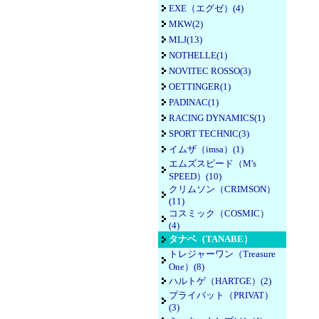
EXE（エグゼ）(4)
MKW(2)
MLJ(13)
NOTHELLE(1)
NOVITEC ROSSO(3)
OETTINGER(1)
PADINAC(1)
RACING DYNAMICS(1)
SPORT TECHNIC(3)
イムザ（imsa）(1)
エムズスピード（M's
SPEED）(10)
クリムソン（CRIMSON）
(11)
コスミック（COSMIC）
(4)
タナベ（TANABE）
トレジャーワン（Treasure
One）(8)
ハルトゲ（HARTGE）(2)
プライバット（PRIVAT）
(3)