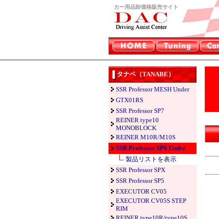
カー用品卸価格販売サイト
タナベ（TANABE）
SSR Professor MESH Under
GTX01RS
SSR Professor SP7
REINER type10
MONOBLOCK
REINER M10R/M10S
SSR Professor SP6 Under
製品リストを表示
SSR Professor SPX
SSR Professor SP5
EXECUTOR CV05
EXECUTOR CV05S STEP
RIM
REINER type10R/type10S