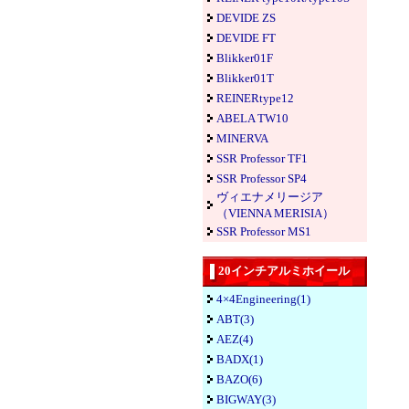
DEVIDE ZS
DEVIDE FT
Blikker01F
Blikker01T
REINERtype12
ABELA TW10
MINERVA
SSR Professor TF1
SSR Professor SP4
ヴィエナメリージア
（VIENNA MERISIA）
SSR Professor MS1
20インチアルミホイール
4×4Engineering(1)
ABT(3)
AEZ(4)
BADX(1)
BAZO(6)
BIGWAY(3)