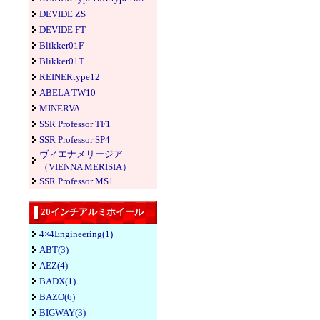
DEVIDE ZS
DEVIDE FT
Blikker01F
Blikker01T
REINERtype12
ABELA TW10
MINERVA
SSR Professor TF1
SSR Professor SP4
ヴィエナメリージア
（VIENNA MERISIA）
SSR Professor MS1
20インチアルミホイール
4×4Engineering(1)
ABT(3)
AEZ(4)
BADX(1)
BAZO(6)
BIGWAY(3)