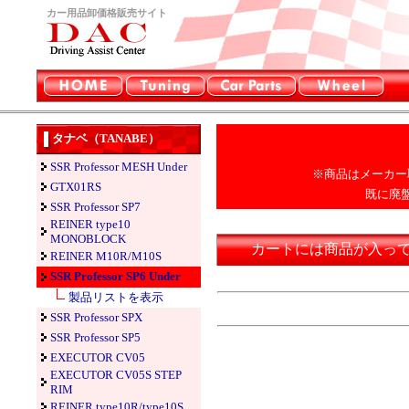
カー用品卸価格販売サイト
タナベ（TANABE）
SSR Professor MESH Under
※商品はメーカー
GTX01RS
既に廃
SSR Professor SP7
REINER type10
MONOBLOCK
カートには商品が入っ
REINER M10R/M10S
SSR Professor SP6 Under
製品リストを表示
SSR Professor SPX
SSR Professor SP5
EXECUTOR CV05
EXECUTOR CV05S STEP
RIM
REINER type10R/type10S