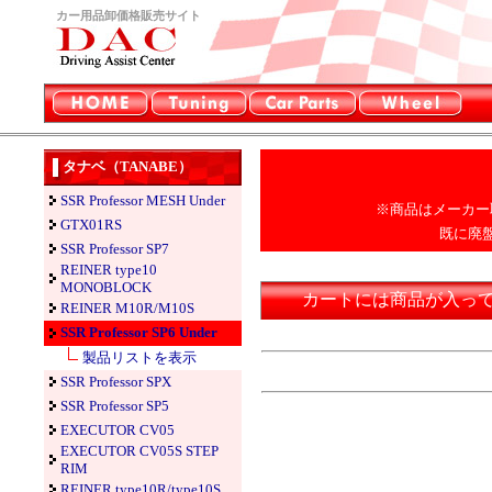
カー用品卸価格販売サイト
タナベ（TANABE）
SSR Professor MESH Under
※商品はメーカー
GTX01RS
既に廃
SSR Professor SP7
REINER type10
MONOBLOCK
カートには商品が入っ
REINER M10R/M10S
SSR Professor SP6 Under
製品リストを表示
SSR Professor SPX
SSR Professor SP5
EXECUTOR CV05
EXECUTOR CV05S STEP
RIM
REINER type10R/type10S