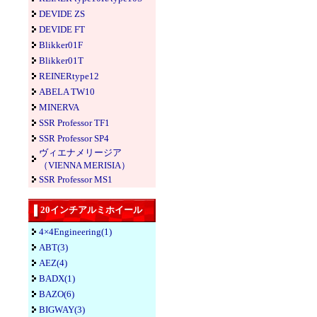
DEVIDE ZS
DEVIDE FT
Blikker01F
Blikker01T
REINERtype12
ABELA TW10
MINERVA
SSR Professor TF1
SSR Professor SP4
ヴィエナメリージア
（VIENNA MERISIA）
SSR Professor MS1
20インチアルミホイール
4×4Engineering(1)
ABT(3)
AEZ(4)
BADX(1)
BAZO(6)
BIGWAY(3)