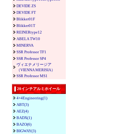
DEVIDE ZS
DEVIDE FT
Blikker01F
Blikker01T
REINERtype12
ABELA TW10
MINERVA
SSR Professor TF1
SSR Professor SP4
ヴィエナメリージア
（VIENNA MERISIA）
SSR Professor MS1
20インチアルミホイール
4×4Engineering(1)
ABT(3)
AEZ(4)
BADX(1)
BAZO(6)
BIGWAY(3)