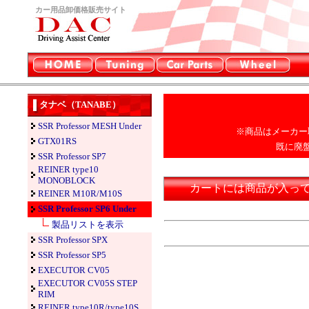
カー用品卸価格販売サイト
タナベ（TANABE）
SSR Professor MESH Under
※商品はメーカー
GTX01RS
既に廃
SSR Professor SP7
REINER type10
MONOBLOCK
カートには商品が入っ
REINER M10R/M10S
SSR Professor SP6 Under
製品リストを表示
SSR Professor SPX
SSR Professor SP5
EXECUTOR CV05
EXECUTOR CV05S STEP
RIM
REINER type10R/type10S