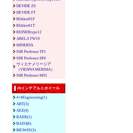
DEVIDE ZS
DEVIDE FT
Blikker01F
Blikker01T
REINERtype12
ABELA TW10
MINERVA
SSR Professor TF1
SSR Professor SP4
ヴィエナメリージア
（VIENNA MERISIA）
SSR Professor MS1
20インチアルミホイール
4×4Engineering(1)
ABT(3)
AEZ(4)
BADX(1)
BAZO(6)
BIGWAY(3)