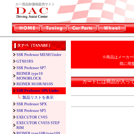
カー用品卸価格販売サイト
タナベ（TANABE）
SSR Professor MESH Under
※商品はメーカー
GTX01RS
既に廃
SSR Professor SP7
REINER type10
MONOBLOCK
カートには商品が入っ
REINER M10R/M10S
SSR Professor SP6 Under
製品リストを表示
SSR Professor SPX
SSR Professor SP5
EXECUTOR CV05
EXECUTOR CV05S STEP
RIM
REINER type10R/type10S