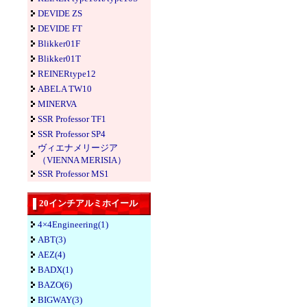
DEVIDE ZS
DEVIDE FT
Blikker01F
Blikker01T
REINERtype12
ABELA TW10
MINERVA
SSR Professor TF1
SSR Professor SP4
ヴィエナメリージア
（VIENNA MERISIA）
SSR Professor MS1
20インチアルミホイール
4×4Engineering(1)
ABT(3)
AEZ(4)
BADX(1)
BAZO(6)
BIGWAY(3)