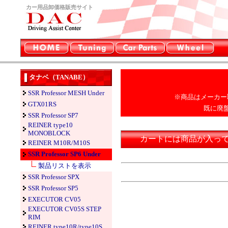
カー用品卸価格販売サイト
タナベ（TANABE）
SSR Professor MESH Under
※商品はメーカー
GTX01RS
既に廃
SSR Professor SP7
REINER type10
MONOBLOCK
カートには商品が入っ
REINER M10R/M10S
SSR Professor SP6 Under
製品リストを表示
SSR Professor SPX
SSR Professor SP5
EXECUTOR CV05
EXECUTOR CV05S STEP
RIM
REINER type10R/type10S