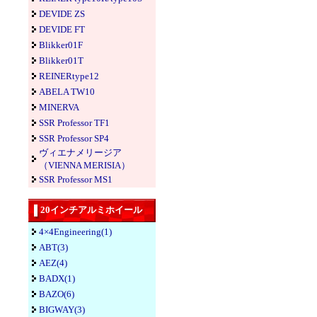
DEVIDE ZS
DEVIDE FT
Blikker01F
Blikker01T
REINERtype12
ABELA TW10
MINERVA
SSR Professor TF1
SSR Professor SP4
ヴィエナメリージア
（VIENNA MERISIA）
SSR Professor MS1
20インチアルミホイール
4×4Engineering(1)
ABT(3)
AEZ(4)
BADX(1)
BAZO(6)
BIGWAY(3)