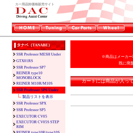
カー用品卸価格販売サイト
タナベ（TANABE）
SSR Professor MESH Under
※商品はメーカー
GTX01RS
既に廃
SSR Professor SP7
REINER type10
MONOBLOCK
カートには商品が入っ
REINER M10R/M10S
SSR Professor SP6 Under
製品リストを表示
SSR Professor SPX
SSR Professor SP5
EXECUTOR CV05
EXECUTOR CV05S STEP
RIM
REINER type10R/type10S