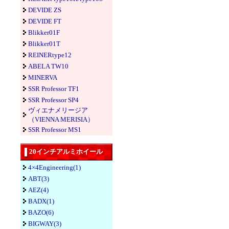
DEVIDE ZS
DEVIDE FT
Blikker01F
Blikker01T
REINERtype12
ABELA TW10
MINERVA
SSR Professor TF1
SSR Professor SP4
ヴィエナメリージア
（VIENNA MERISIA）
SSR Professor MS1
20インチアルミホイール
4×4Engineering(1)
ABT(3)
AEZ(4)
BADX(1)
BAZO(6)
BIGWAY(3)