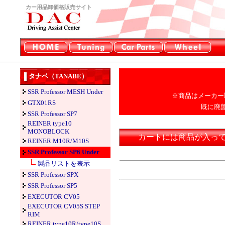
カー用品卸価格販売サイト
タナベ（TANABE）
SSR Professor MESH Under
※商品はメーカー
GTX01RS
既に廃
SSR Professor SP7
REINER type10
MONOBLOCK
カートには商品が入っ
REINER M10R/M10S
SSR Professor SP6 Under
製品リストを表示
SSR Professor SPX
SSR Professor SP5
EXECUTOR CV05
EXECUTOR CV05S STEP
RIM
REINER type10R/type10S