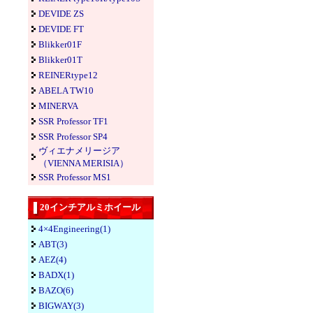
DEVIDE ZS
DEVIDE FT
Blikker01F
Blikker01T
REINERtype12
ABELA TW10
MINERVA
SSR Professor TF1
SSR Professor SP4
ヴィエナメリージア
（VIENNA MERISIA）
SSR Professor MS1
20インチアルミホイール
4×4Engineering(1)
ABT(3)
AEZ(4)
BADX(1)
BAZO(6)
BIGWAY(3)