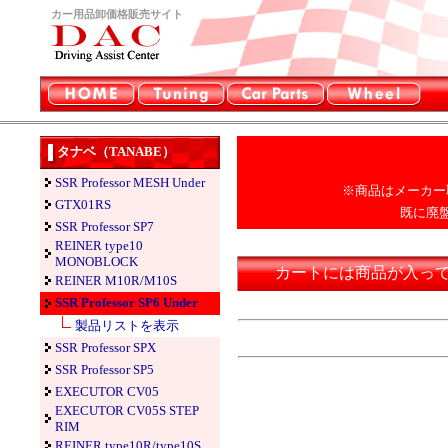
カー用品卸価格販売サイト
タナベ（TANABE）
SSR Professor MESH Under
※商品はメーカー
GTX01RS
既に廃
SSR Professor SP7
REINER type10
MONOBLOCK
カートには商品が入っ
REINER M10R/M10S
SSR Professor SP6 Under
製品リストを表示
SSR Professor SPX
SSR Professor SP5
EXECUTOR CV05
EXECUTOR CV05S STEP
RIM
REINER type10R/type10S