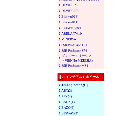
DEVIDE ZS
DEVIDE FT
Blikker01F
Blikker01T
REINERtype12
ABELA TW10
MINERVA
SSR Professor TF1
SSR Professor SP4
ヴィエナメリージア
（VIENNA MERISIA）
SSR Professor MS1
20インチアルミホイール
4×4Engineering(1)
ABT(3)
AEZ(4)
BADX(1)
BAZO(6)
BIGWAY(3)