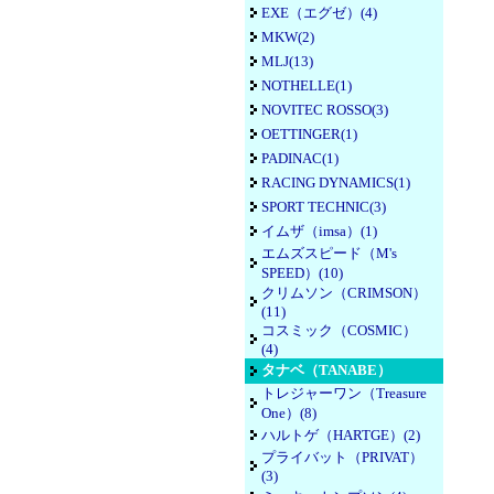
EXE（エグゼ）(4)
MKW(2)
MLJ(13)
NOTHELLE(1)
NOVITEC ROSSO(3)
OETTINGER(1)
PADINAC(1)
RACING DYNAMICS(1)
SPORT TECHNIC(3)
イムザ（imsa）(1)
エムズスピード（M's
SPEED）(10)
クリムソン（CRIMSON）
(11)
コスミック（COSMIC）
(4)
タナベ（TANABE）
トレジャーワン（Treasure
One）(8)
ハルトゲ（HARTGE）(2)
プライバット（PRIVAT）
(3)