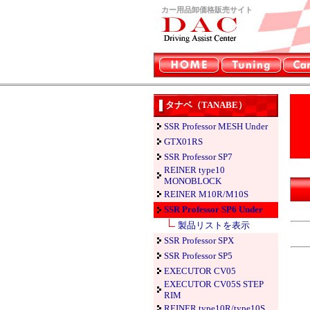
カー用品卸価格販売サイト
タナベ（TANABE）
SSR Professor MESH Under
GTX01RS
SSR Professor SP7
REINER type10
MONOBLOCK
REINER M10R/M10S
SSR Professor SP6 Under
製品リストを表示
SSR Professor SPX
SSR Professor SP5
EXECUTOR CV05
EXECUTOR CV05S STEP
RIM
REINER type10R/type10S