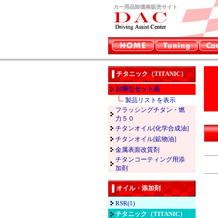
カー用品卸価格販売サイト
チタニック（TITANIC）
お得なセット品
製品リストを表示
フラッシングチタン・燃
力５０
チタンオイル[化学合成油]
チタンオイル[鉱物油]
金属表面改質剤
チタンコーティング用添
加剤
オイル・添加剤
RSR(1)
チタニック（TITANIC）