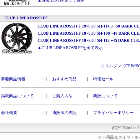
▲MALDINI FFを全て表示
CLUB LINEA ROSSI FF
CLUB LINEA ROSSI FF 19×8.0J 5H-114.3 +50 DARK
CLUB LINEA ROSSI FF 19×8.0J 5H-100 +48 DARK 
CLUB LINEA ROSSI FF 19×8.0J 5H-112 +45 DARK 
▲CLUB LINEA ROSSI FFを全て表示
クリムソン（CRIM
新着商品情報
｜
おすすめ商品
｜
特価セール
掲載商品について
｜
ご購入方法
｜
業販について
会社概要
｜
通販法の表記
｜
プライバシーポリシー
(C)2008 indac A
カー用品＆タイヤ・ホ