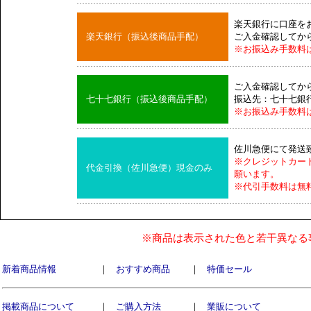
楽天銀行に口座を
楽天銀行（振込後商品手配）
ご入金確認してか
※お振込み手数料
ご入金確認してか
七十七銀行（振込後商品手配）
振込先：七十七銀
※お振込み手数料
佐川急便にて発送
※クレジットカー
代金引換（佐川急便）現金のみ
願います。
※代引手数料は無
※商品は表示された色と若干異なる
新着商品情報
｜
おすすめ商品
｜
特価セール
掲載商品について
｜
ご購入方法
｜
業販について