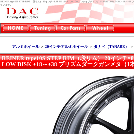
REINER type10S STEP RIM（段リム） 20インチ×8.5J 5H-114.3 スーパーコンケイプディスク SUPER LOW DI
ています。
アルミホイール
＞
20インチアルミホイール
＞
タナベ（TANABE）
REINER type10S STEP RIM（段リム） 20インチ
LOW DISK +18～+38 プリズムダークガンメタ（1