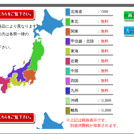
北海道
：\500
東北
：
無料
商品により異なります。
関東
：
無料
の方は各県一律の
。
甲信越・北陸
：
無料
下さい。
東海
：
無料
近畿
：
無料
中国
：
無料
四国
：
無料
九州
：
無料
沖縄
：\1,800
離島
：\1,000
※上記は税抜表示です。
別途消費税が加算されます。