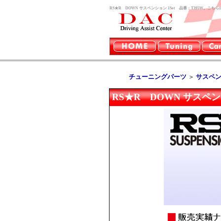
RS★R DOWN サスペンション 1Set 品番：T395W。
チューニングパーツ
＞
サスペ
RS★R DOWN サスペンシ