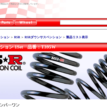
こちらの商品はカー用品ならDACが販売しています。
ンション
＞
RSR
＞
RSRダウンサスペンション
＞
製品リスト表示
ョン 1Set 品番：T395W