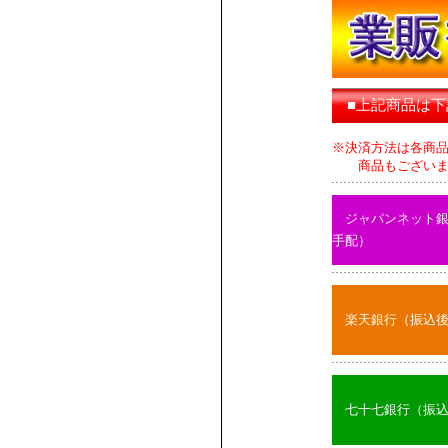
■上記商品は
※決済方法は各商
商品もございます
ジャパンネット
手配）
楽天銀行（振込
七十七銀行（振