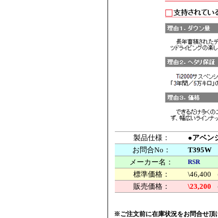
製品仕様：
●アベンシ
お問合No：
T395W
メーカー名：
RSR
標準価格：
\46,4
販売価格：
\23,200
※ご注文前に在庫状況をお問合せ頂