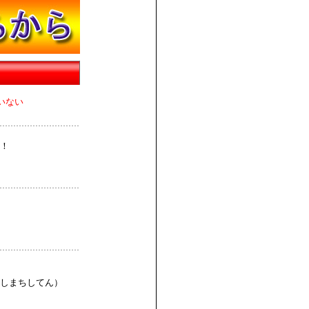
いない
！
しまちしてん）