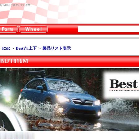
ー用品ならDACが販売しています。
＞
RSR
＞
Best☆i上下
＞
製品リスト表示
BIJT816M