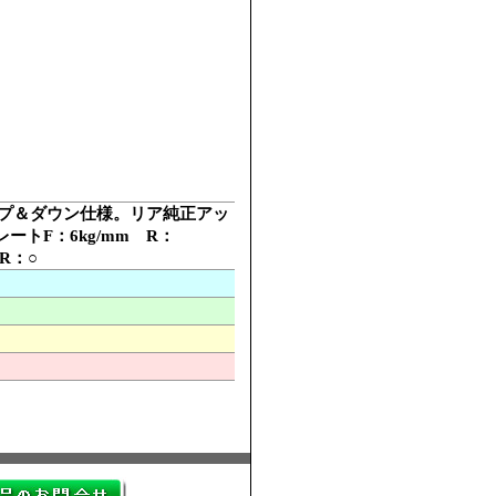
Ｚ アップ＆ダウン仕様。リア純正アッ
トF：6kg/mm R：
R：○