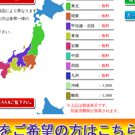
東北
：
無料
商品により異なります。
関東
：
無料
の方は各県一律の
。
甲信越・北陸
：
無料
下さい。
東海
：
無料
近畿
：
無料
中国
：
無料
四国
：
無料
九州
：
無料
沖縄
：\1,800
離島
：\1,000
※上記は税抜表示です。
別途消費税が加算されます。