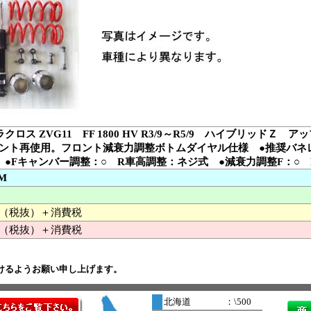
クロス ZVG11 FF 1800 HV R3/9～R5/9 ハイブリッド
ント再使用。フロント減衰力調整ボトムダイヤル仕様 ●推奨バネレー
mm ●Fキャンバー調整：○ R車高調整：ネジ式 ●減衰力調整F：○ 
6M
000 （税抜）＋消費税
（税抜）＋消費税
けるようお願い申し上げます。
北海道
：\500