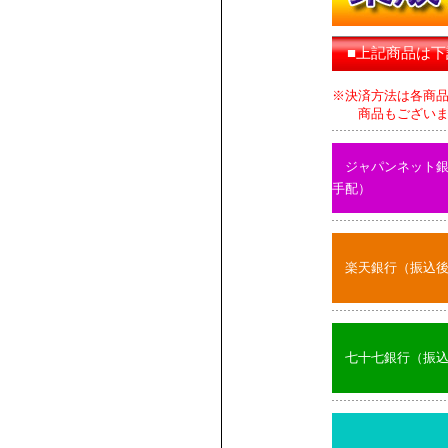
■上記商品は
※決済方法は各商
商品もございます
ジャパンネット
手配）
楽天銀行（振込
七十七銀行（振