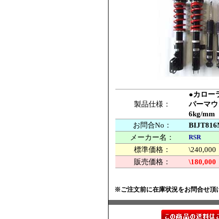
●カローラ
製品仕様：
パーマウ
6kg/
お問合No：
BIJT81
メーカー名：
RSR
標準価格：
\240,
販売価格：
\180,000
※ご注文前に在庫状況をお問合せ頂