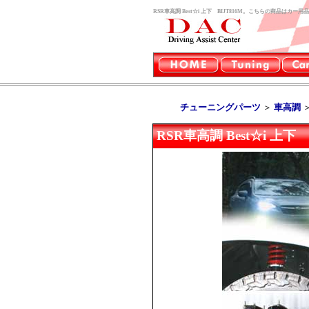
RSR車高調 Best☆i 上下 BIJT816M。こちらの商品はカ
チューニングパーツ
＞
車高調
RSR車高調 Best☆i 上下 