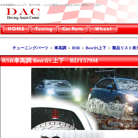
RSR車高調 Best☆i 上下 BIJT579M。こちらの商品はカー用品ならDACが販売しています。
チューニングパーツ
＞
車高調
＞
RSR
＞
Best☆i上下
＞
製品リスト表
RSR車高調 Best☆i 上下 BIJT579M