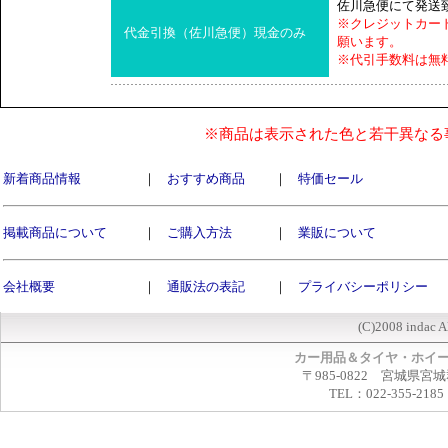
佐川急便にて発送
※クレジットカー
代金引換（佐川急便）現金のみ
願います。
※代引手数料は無
※商品は表示された色と若干異なる
新着商品情報
｜
おすすめ商品
｜
特価セール
掲載商品について
｜
ご購入方法
｜
業販について
会社概要
｜
通販法の表記
｜
プライバシーポリシー
(C)2008 indac A
カー用品＆タイヤ・ホイ
〒985-0822 宮城県宮
TEL：022-355-2185