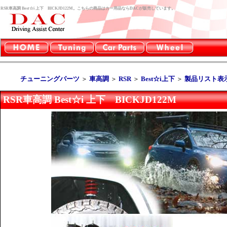
RSR車高調 Best☆i 上下 BICKJD122M。こちらの商品はカー用品ならDACが販売しています。
チューニングパーツ
＞
車高調
＞
RSR
＞
Best☆i上下
＞
製品リスト表
RSR車高調 Best☆i 上下 BICKJD122M