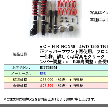
●Ｃ－ＨＲ NGX50 4WD 1200 
正アッパーマウント再使用。フロ
製品仕様：
ー仕様。詳しくは写真をクリック ●推
ンバー調整：○ R車高調整：全長式
お問合No：
BIJT383M
メーカー名：
RSR
標準価格：
\238,000 （税抜）＋消費税
販売価格：
\178,500
（税抜）＋消費税
※ご注文前に在庫状況をお問合せ頂けるようお願い申し上げます。