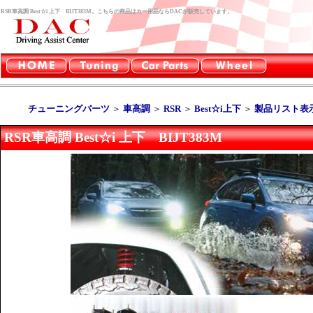
RSR車高調 Best☆i 上下 BIJT383M。こちらの商品はカー用品ならDACが販売しています。
チューニングパーツ
＞
車高調
＞
RSR
＞
Best☆i上下
＞
製品リスト表
RSR車高調 Best☆i 上下 BIJT383M