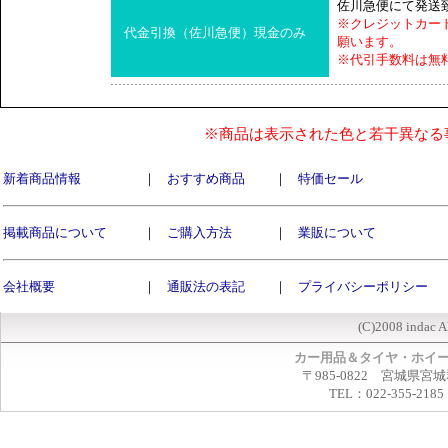
佐川急便にて発送
※クレジットカー
代金引換（佐川急便）現金のみ
願います。
※代引手数料は無
※商品は表示された色と若干異なる
新着商品情報
｜
おすすめ商品
｜
特価セール
掲載商品について
｜
ご購入方法
｜
業販について
会社概要
｜
通販法の表記
｜
プライバシーポリシー
(C)2008 indac A
カー用品＆タイヤ・ホイ
〒985-0822 宮城県宮
TEL：022-355-2185