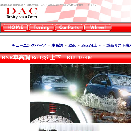
RSR車高調 Best☆i 上下 BIJT074M。こちらの商品はカー用品ならDACが販売しています。
チューニングパーツ
＞
車高調
＞
RSR
＞
Best☆i上下
＞
製品リスト表
RSR車高調 Best☆i 上下 BIJT074M