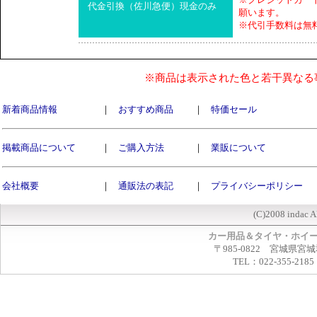
代金引換（佐川急便）現金のみ
願います。
※代引手数料は無
※商品は表示された色と若干異なる
新着商品情報
｜
おすすめ商品
｜
特価セール
掲載商品について
｜
ご購入方法
｜
業販について
会社概要
｜
通販法の表記
｜
プライバシーポリシー
(C)2008 indac A
カー用品＆タイヤ・ホイ
〒985-0822 宮城県宮
TEL：022-355-2185