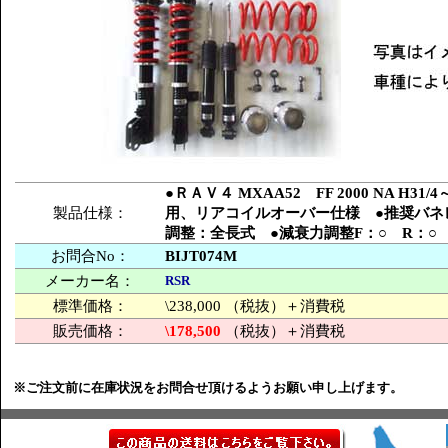
●ＲＡＶ４ MXAA52 FF 2000 NA
製品仕様：
用、リアコイルオーバー仕様 ●推奨バネレー
調整：全長式 ●減衰力調整F：○ R：○
お問合No：
BIJT074M
メーカー名：
RSR
標準価格：
\238,000 （税抜）＋消費税
販売価格：
\178,500
（税抜）＋消費税
※ご注文前に在庫状況をお問合せ頂けるようお願い申し上げます。