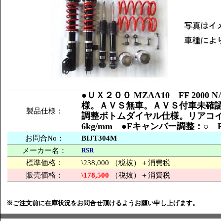
●ＵＸ２００ MZAA10 FF 2000
様。ＡＶＳ無車。ＡＶＳ付車未確
製品仕様：
調整ボトムダイヤル仕様。リアコイル
6kg/mm ●Fキャンバー調整：○
お問合No：
BIJT304M
メーカー名：
RSR
標準価格：
\238,000 （税抜）＋消費税
販売価格：
\178,500
（税抜）＋消費税
※ご注文前に在庫状況をお問合せ頂けるようお願い申し上げます。