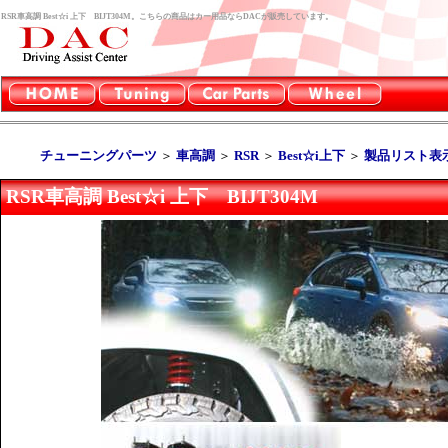
RSR車高調 Best☆i 上下 BIJT304M。こちらの商品はカー用品ならDACが販売しています。
チューニングパーツ
＞
車高調
＞
RSR
＞
Best☆i上下
＞
製品リスト表
RSR車高調 Best☆i 上下 BIJT304M