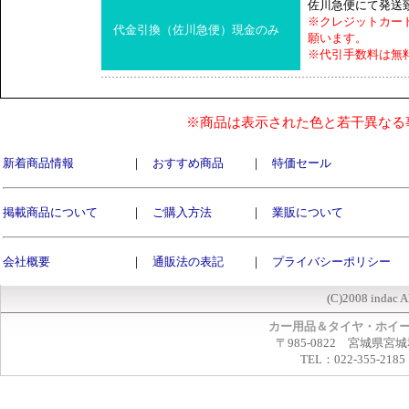
佐川急便にて発送
※クレジットカー
代金引換（佐川急便）現金のみ
願います。
※代引手数料は無
※商品は表示された色と若干異なる
新着商品情報
｜
おすすめ商品
｜
特価セール
掲載商品について
｜
ご購入方法
｜
業販について
会社概要
｜
通販法の表記
｜
プライバシーポリシー
(C)2008 indac A
カー用品＆タイヤ・ホイ
〒985-0822 宮城県宮
TEL：022-355-2185