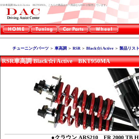
RSR車高調 Black☆i Active BKT950MA。こちらの商品はカー用品ならDACが販売しています。
チューニングパーツ
＞
車高調
＞
RSR
＞
Black☆i Active
＞
製品リス
RSR車高調 Black☆i Active BKT950MA
●クラウン ARS210 FR 2000 