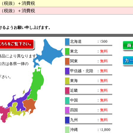
000 （税抜）＋消費税
（税抜）＋消費税
けるようお願い申し上げます。
北海道
：\500
東北
：
無料
商品により異なります。
関東
：
無料
の方は各県一律の
。
甲信越・北陸
：
無料
下さい。
東海
：
無料
近畿
：
無料
中国
：
無料
四国
：
無料
九州
：
無料
沖縄
：\1,800