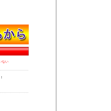
いない
！