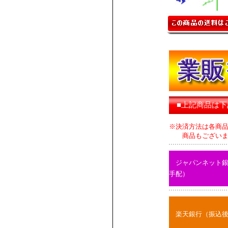
■上記商品は
※決済方法は各商
商品もございます
ジャパンネット
手配）
楽天銀行（振込