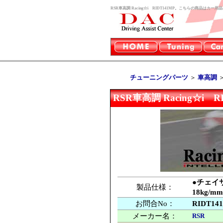
RSR車高調 Racing☆i RIDT141MP。こちらの商品はカ
チューニングパーツ
＞
車高調
RSR車高調 Racing☆i R
●チェイサ
製品仕様：
18kg
お問合No：
RIDT14
メーカー名：
RSR