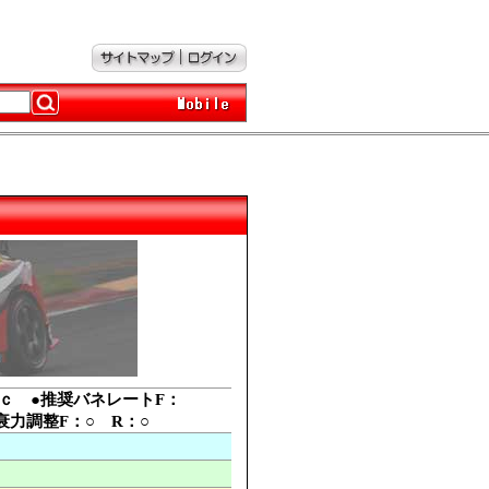
Ｓｐｅｃ ●推奨バネレートF：
減衰力調整F：○ R：○