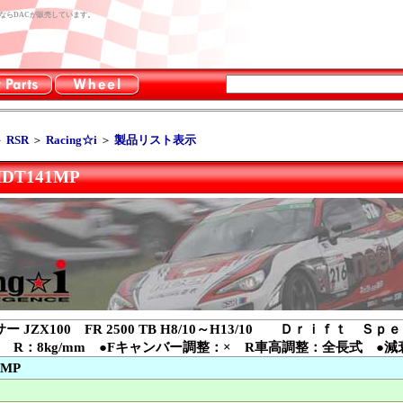
ー用品ならDACが販売しています。
＞
RSR
＞
Racing☆i
＞
製品リスト表示
IDT141MP
ー JZX100 FR 2500 TB H8/10～H13/10 Ｄｒｉｆｔ 
/mm R：8kg/mm ●Fキャンバー調整：× R車高調整：全長式 ●
1MP