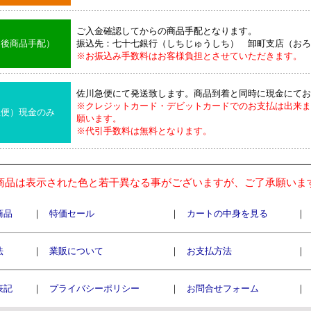
ご入金確認してからの商品手配となります。
込後商品手配）
振込先：七十七銀行（しちじゅうしち） 卸町支店（おろ
※お振込み手数料はお客様負担とさせていただきます。
佐川急便にて発送致します。商品到着と同時に現金にてお
※クレジットカード・デビットカードでのお支払は出来ま
急便）現金のみ
願います。
※代引手数料は無料となります。
商品は表示された色と若干異なる事がございますが、ご了承願いま
商品
｜
特価セール
｜
カートの中身を見る
｜
法
｜
業販について
｜
お支払方法
｜
表記
｜
プライバシーポリシー
｜
お問合せフォーム
｜