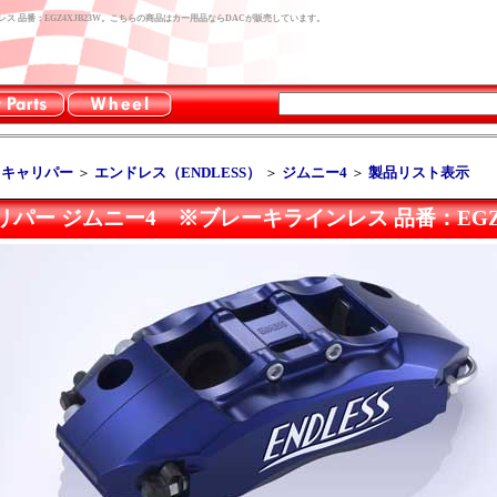
ス 品番：EGZ4XJB23W。こちらの商品はカー用品ならDACが販売しています。
キキャリパー
＞
エンドレス（ENDLESS）
＞
ジムニー4
＞
製品リスト表示
パー ジムニー4 ※ブレーキラインレス 品番：EGZ4