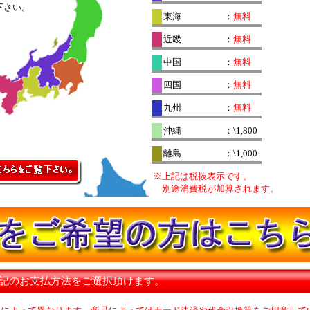
下さい。
東海
：
無料
近畿
：
無料
中国
：
無料
四国
：
無料
九州
：
無料
沖縄
：\1,800
離島
：\1,000
※上記は税抜表示です。
別途消費税が加算されます。
下記のお支払方法をご選択頂けます。