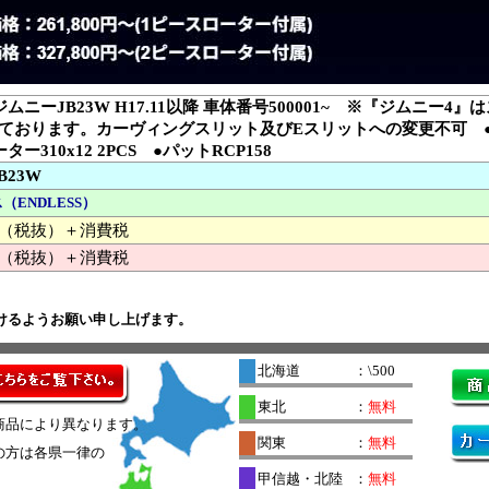
ムニーJB23W H17.11以降 車体番号500001~ ※『ジムニー
ております。カーヴィングスリット及びEスリットへの変更不可 
ター310x12 2PCS ●パットRCP158
B23W
（ENDLESS）
000 （税抜）＋消費税
（税抜）＋消費税
けるようお願い申し上げます。
北海道
：\500
東北
：
無料
商品により異なります。
関東
：
無料
の方は各県一律の
。
甲信越・北陸
：
無料