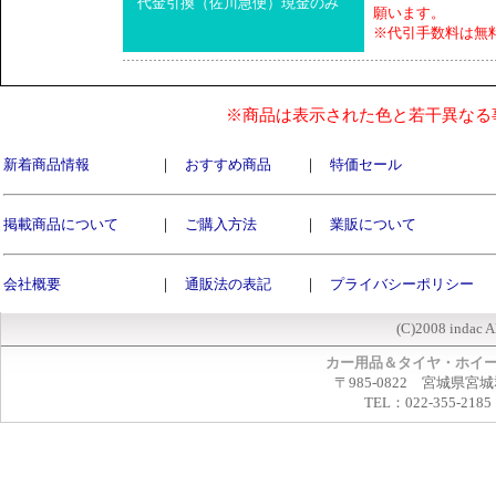
代金引換（佐川急便）現金のみ
願います。
※代引手数料は無
※商品は表示された色と若干異なる
新着商品情報
｜
おすすめ商品
｜
特価セール
掲載商品について
｜
ご購入方法
｜
業販について
会社概要
｜
通販法の表記
｜
プライバシーポリシー
(C)2008 indac A
カー用品＆タイヤ・ホイ
〒985-0822 宮城県宮
TEL：022-355-2185