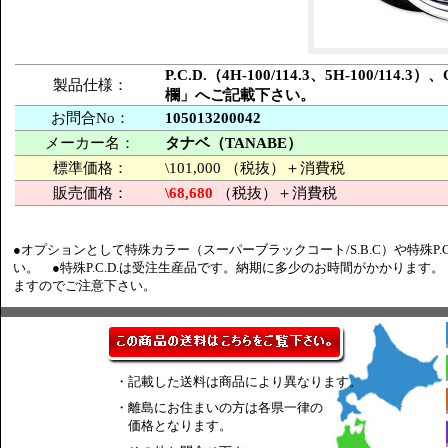
P.C.D.（4H-100/114.3、5H-100/114
製品仕様：
欄」へご記載下さい。
お問合No：
105013200042
メーカー名：
タナベ（TANABE）
標準価格：
\101,000 （税抜）＋消費税
販売価格：
\68,680
（税抜）＋消費税
●オプションとして特殊カラー（スーパーブラックコート/S.B.C）や特殊P.
い。 ●特殊P.C.D.は受注生産品です。納期に多少のお時間がかかります
ますのでご注意下さい。
・記載した送料は商品により異なります。
・離島にお住まいの方は各県一律の
価格となります。