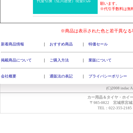
代金引換（佐川急便）現金のみ
願います。
※代引手数料は無
※商品は表示された色と若干異なる
新着商品情報
｜
おすすめ商品
｜
特価セール
掲載商品について
｜
ご購入方法
｜
業販について
会社概要
｜
通販法の表記
｜
プライバシーポリシー
(C)2008 indac A
カー用品＆タイヤ・ホイ
〒985-0822 宮城県宮
TEL：022-355-2185