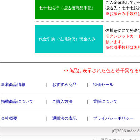
ご入金確認してか
七十七銀行（振込後商品手配）
振込先：七十七銀
※お振込み手数料
佐川急便にて発送
※クレジットカー
代金引換（佐川急便）現金のみ
願います。
※代引手数料は無
※商品は表示された色と若干異なる
新着商品情報
｜
おすすめ商品
｜
特価セール
掲載商品について
｜
ご購入方法
｜
業販について
会社概要
｜
通販法の表記
｜
プライバシーポリシー
(C)2008 indac A