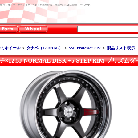
SK +5 STEP RIM プリズムダークガンメタ。こちらの商品はカー用品ならDACが販売しています。
ルミホイール
＞
タナベ（TANABE）
＞
SSR Professor SP7
＞
製品リスト表示
19インチ×12.5J NORMAL DISK +5 STEP RIM プリ