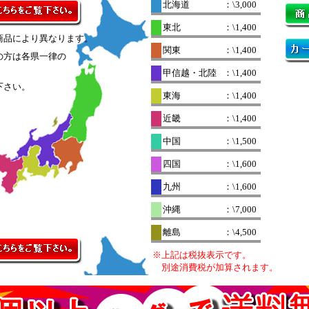
北海道
：\3,000
東北
：\1,400
商品により異なります。
関東
：\1,400
の方は各県一律の
。
甲信越・北陸
：\1,400
下さい。
東海
：\1,400
近畿
：\1,400
中国
：\1,500
四国
：\1,600
九州
：\1,600
沖縄
：\7,000
離島
：\4,500
※上記は税抜表示です。
別途消費税が加算されます。