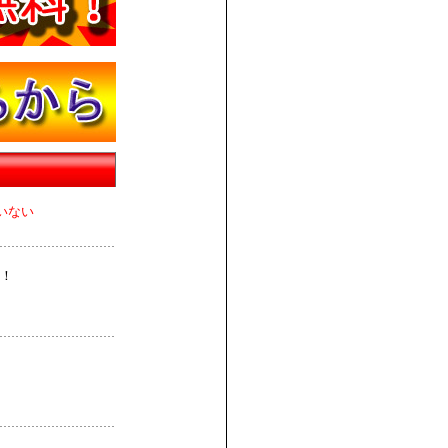
いない
！