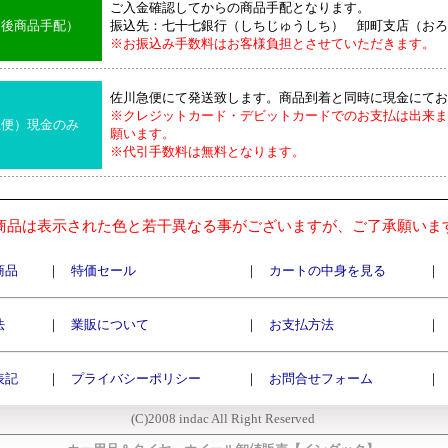
ご入金確認してからの商品手配となります。
込後商品手配）
振込先：七十七銀行（しちじゅうしち） 卸町支店（おろ
※お振込み手数料はお客様負担とさせていただきます。
佐川急便にて発送致します。商品到着と同時に現金にてお
※クレジットカード・デビットカードでのお支払は出来ま
急便）現金のみ
願います。
※代引手数料は無料となります。
商品は表示された色と若干異なる事がございますが、ご了承願いま
商品
｜
特価セール
｜
カートの中身を見る
｜
法
｜
業販について
｜
お支払方法
｜
表記
｜
プライバシーポリシー
｜
お問合せフォーム
｜
(C)2008 indac All Right Reserved