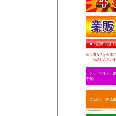
■上記商品は
※決済方法は各商
商品もございます
ジャパンネット
手配）
楽天銀行（振込