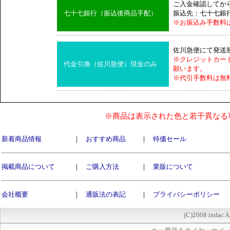
ご入金確認してか
七十七銀行（振込後商品手配）
振込先：七十七銀
※お振込み手数料
佐川急便にて発送
※クレジットカー
代金引換（佐川急便）現金のみ
願います。
※代引手数料は無
※商品は表示された色と若干異なる
新着商品情報
｜
おすすめ商品
｜
特価セール
掲載商品について
｜
ご購入方法
｜
業販について
会社概要
｜
通販法の表記
｜
プライバシーポリシー
(C)2008 indac A