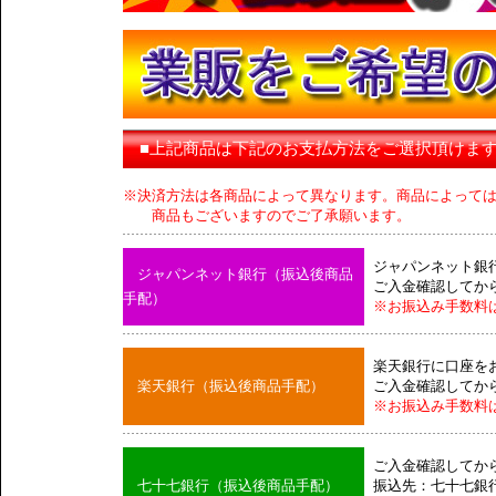
■上記商品は下記のお支払方法をご選択頂けま
※決済方法は各商品によって異なります。商品によって
商品もございますのでご了承願います。
ジャパンネット銀
ジャパンネット銀行（振込後商品
ご入金確認してか
手配）
※お振込み手数料
楽天銀行に口座を
楽天銀行（振込後商品手配）
ご入金確認してか
※お振込み手数料
ご入金確認してか
七十七銀行（振込後商品手配）
振込先：七十七銀