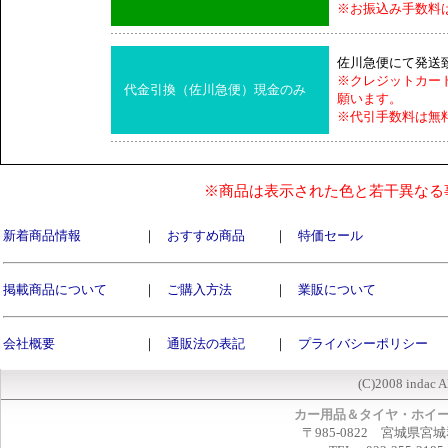
※お振込み手数料
佐川急便にて発送
※クレジットカー
代金引換（佐川急便）現金のみ
願います。
※代引手数料は無
※商品は表示された色と若干異なる
新着商品情報
｜
おすすめ商品
｜
特価セール
掲載商品について
｜
ご購入方法
｜
業販について
会社概要
｜
通販法の表記
｜
プライバシーポリシー
(C)2008 indac A
カー用品＆タイヤ・ホイ
〒985-0822 宮城県宮