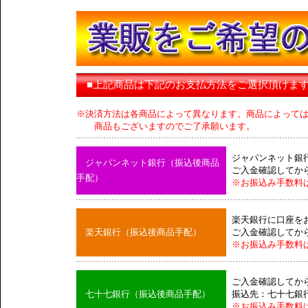
■上記商品は下記のお支払方法をご選択頂けま
※決済方法は各商品によって異なります。商品によって
商品もございますのでご了承願います。
ジャパンネット銀
ジャパンネット銀行（振込後商品
ご入金確認してか
手配）
※お振込み手数料
楽天銀行に口座を
楽天銀行（振込後商品手配）
ご入金確認してか
※お振込み手数料
ご入金確認してか
七十七銀行（振込後商品手配）
振込先：七十七銀
※お振込み手数料