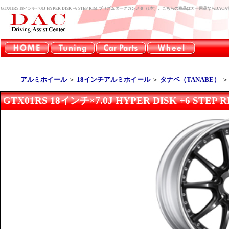
GTX01RS 18インチ×7.0J HYPER DISK +6 STEP RIM プリズムダークガンメタ（1本）。こちらの商品はカー用品ならD
アルミホイール
＞
18インチアルミホイール
＞
タナベ（TANABE）
GTX01RS 18インチ×7.0J HYPER DISK +6 