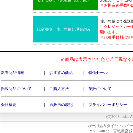
※お振込み手数料
佐川急便にて発送
※クレジットカー
代金引換（佐川急便）現金のみ
願います。
※代引手数料は無
※商品は表示された色と若干異なる
新着商品情報
｜
おすすめ商品
｜
特価セール
掲載商品について
｜
ご購入方法
｜
業販について
会社概要
｜
通販法の表記
｜
プライバシーポリシー
(C)2008 indac A
カー用品＆タイヤ・ホイ
〒985-0822 宮城県宮