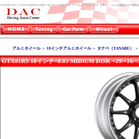
GTX01RS 18インチ×8.0J MIDIUM DISK +29/+16/+3 STEP RIM プリズムダークガンメタ（1本）。こちらの商品はカ
アルミホイール
＞
18インチアルミホイール
＞
タナベ（TANABE）
GTX01RS 18インチ×8.0J MIDIUM DISK +29/