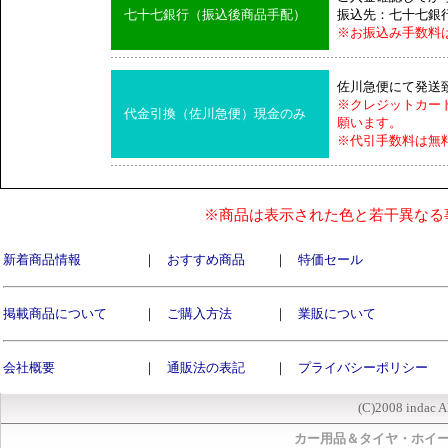
七十七銀行（振込後商品手配）
振込先：七十七銀
※お振込み手数料
佐川急便にて発送
※クレジットカー
代金引換（佐川急便）現金のみ
願います。
※代引手数料は無
※商品は表示された色と若干異なる
新着商品情報
｜
おすすめ商品
｜
特価セール
掲載商品について
｜
ご購入方法
｜
業販について
会社概要
｜
通販法の表記
｜
プライバシーポリシー
(C)2008 indac A
カー用品＆タイヤ・ホイ