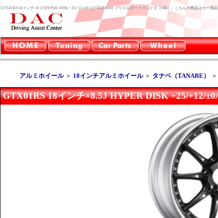
GTX01RS 18インチ×8.5J HYPER DISK +25/+12/±0/-13 STEP RIM プリズムダークガンメタ（1本）。こちらの商品
アルミホイール
＞
18インチアルミホイール
＞
タナベ（TANABE）
GTX01RS 18インチ×8.5J HYPER DISK +25/+1