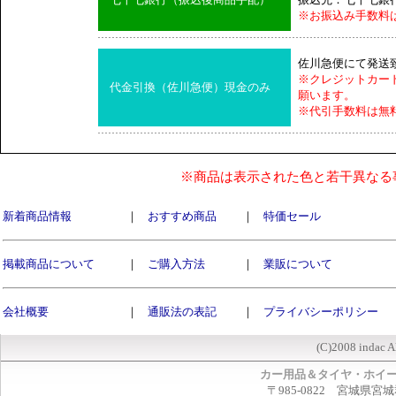
※お振込み手数料
佐川急便にて発送
※クレジットカー
代金引換（佐川急便）現金のみ
願います。
※代引手数料は無
※商品は表示された色と若干異なる
新着商品情報
｜
おすすめ商品
｜
特価セール
掲載商品について
｜
ご購入方法
｜
業販について
会社概要
｜
通販法の表記
｜
プライバシーポリシー
(C)2008 indac A
カー用品＆タイヤ・ホイ
〒985-0822 宮城県宮