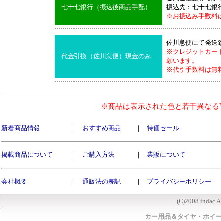
七十七銀行（振込後商品手配）
振込先：七十七銀
※お振込み手数料
佐川急便にて発送
※クレジットカー
代金引換（佐川急便）現金のみ
願います。
※代引手数料は無
※商品は表示された色と若干異なる
新着商品情報
｜
おすすめ商品
｜
特価セール
掲載商品について
｜
ご購入方法
｜
業販について
会社概要
｜
通販法の表記
｜
プライバシーポリシー
(C)2008 indac A
カー用品＆タイヤ・ホイ