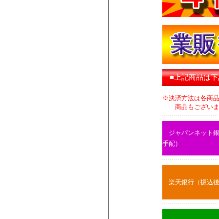
■上記商品は
※決済方法は各商
商品もございます
ジャパンネット
手配）
楽天銀行（振込