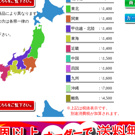
東北
：\1,400
商品により異なります。
関東
：\1,400
の方は各県一律の
。
甲信越・北陸
：\1,400
下さい。
東海
：\1,400
近畿
：\1,400
中国
：\1,500
四国
：\1,600
九州
：\1,600
沖縄
：\7,000
離島
：\4,500
※上記は税抜表示です。
別途消費税が加算されます。