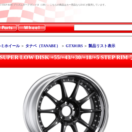
43/+30/+18/+5 STEP RIM プリズムダークガンメタ（1本）。こちらの商品はカー用品ならDACが販売しています。
ルミホイール
＞
タナベ（TANABE）
＞
GTX01RS
＞
製品リスト表示
 SUPER LOW DISK +55/+43/+30/+18/+5 STE