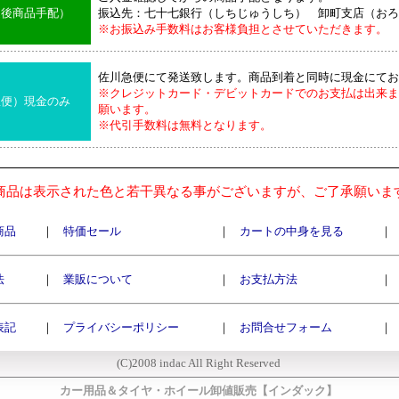
込後商品手配）
振込先：七十七銀行（しちじゅうしち） 卸町支店（おろ
※お振込み手数料はお客様負担とさせていただきます。
佐川急便にて発送致します。商品到着と同時に現金にてお
※クレジットカード・デビットカードでのお支払は出来ま
急便）現金のみ
願います。
※代引手数料は無料となります。
商品は表示された色と若干異なる事がございますが、ご了承願いま
商品
｜
特価セール
｜
カートの中身を見る
｜
法
｜
業販について
｜
お支払方法
｜
表記
｜
プライバシーポリシー
｜
お問合せフォーム
｜
(C)2008 indac All Right Reserved
カー用品＆タイヤ・ホイール卸値販売【インダック】