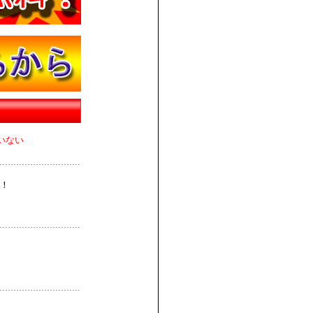
いない
！