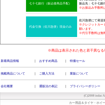
七十七銀行（振込後商品手配）
振込先：七十七銀
※お振込み手数料
佐川急便にて発送
※クレジットカー
代金引換（佐川急便）現金のみ
願います。
※代引手数料は無
※商品は表示された色と若干異なる
新着商品情報
｜
おすすめ商品
｜
特価セール
掲載商品について
｜
ご購入方法
｜
業販について
会社概要
｜
通販法の表記
｜
プライバシーポリシー
(C)2008 indac A
カー用品＆タイヤ・ホイ