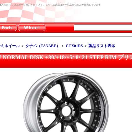
/+5/-8/-21 STEP RIM プリズムダークガンメタ（1本）。こちらの商品はカー用品ならDACが販売しています。
ルミホイール
＞
タナベ（TANABE）
＞
GTX01RS
＞
製品リスト表示
J NORMAL DISK +30/+18/+5/-8/-21 STEP R