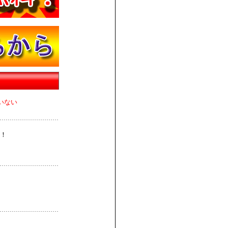
いない
！