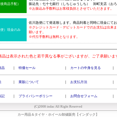
込後商品手配）
振込先：七十七銀行（しちじゅうしち） 卸町支店（おろ
※お振込み手数料はお客様負担とさせていただきます。
佐川急便にて発送致します。商品到着と同時に現金にてお
※クレジットカード・デビットカードでのお支払は出来ま
急便）現金のみ
願います。
※代引手数料は無料となります。
商品は表示された色と若干異なる事がございますが、ご了承願いま
商品
｜
特価セール
｜
カートの中身を見る
｜
法
｜
業販について
｜
お支払方法
｜
表記
｜
プライバシーポリシー
｜
お問合せフォーム
｜
(C)2008 indac All Right Reserved
カー用品＆タイヤ・ホイール卸値販売【インダック】