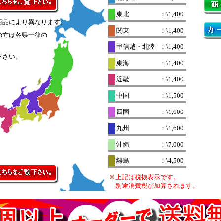
東北
：\1,400
商品により異なります。
関東
：\1,400
の方は各県一律の
。
甲信越・北陸
：\1,400
下さい。
東海
：\1,400
近畿
：\1,400
中国
：\1,500
四国
：\1,600
九州
：\1,600
沖縄
：\7,000
離島
：\4,500
※上記は税抜表示です。
別途消費税が加算されます。