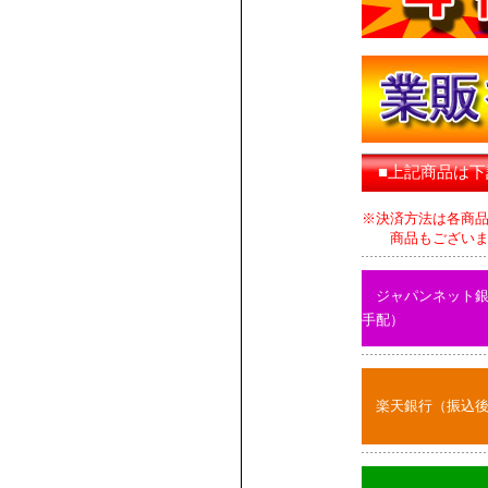
■上記商品は
※決済方法は各商
商品もございます
ジャパンネット
手配）
楽天銀行（振込