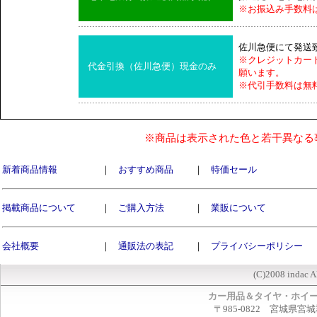
※お振込み手数料
佐川急便にて発送
※クレジットカー
代金引換（佐川急便）現金のみ
願います。
※代引手数料は無
※商品は表示された色と若干異なる
新着商品情報
｜
おすすめ商品
｜
特価セール
掲載商品について
｜
ご購入方法
｜
業販について
会社概要
｜
通販法の表記
｜
プライバシーポリシー
(C)2008 indac A
カー用品＆タイヤ・ホイ
〒985-0822 宮城県宮