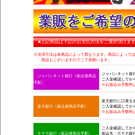
■上記商品は下記のお支払方法をご選択頂けま
※決済方法は各商品によって異なります。商品によって
商品もございますのでご了承願います。
ジャパンネット銀
ジャパンネット銀行（振込後商品
ご入金確認してか
手配）
※お振込み手数料
楽天銀行に口座を
楽天銀行（振込後商品手配）
ご入金確認してか
※お振込み手数料
ご入金確認してか
七十七銀行（振込後商品手配）
振込先：七十七銀