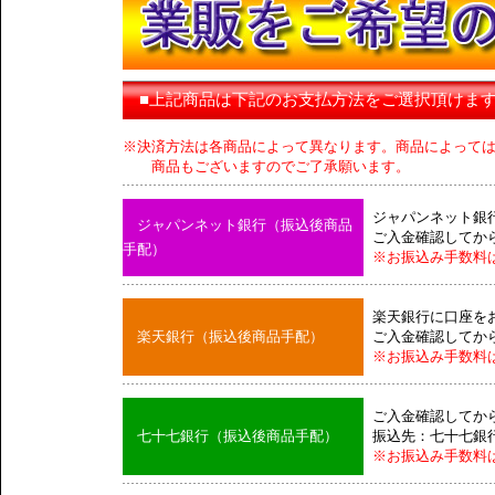
■上記商品は下記のお支払方法をご選択頂けま
※決済方法は各商品によって異なります。商品によって
商品もございますのでご了承願います。
ジャパンネット銀
ジャパンネット銀行（振込後商品
ご入金確認してか
手配）
※お振込み手数料
楽天銀行に口座を
楽天銀行（振込後商品手配）
ご入金確認してか
※お振込み手数料
ご入金確認してか
七十七銀行（振込後商品手配）
振込先：七十七銀
※お振込み手数料