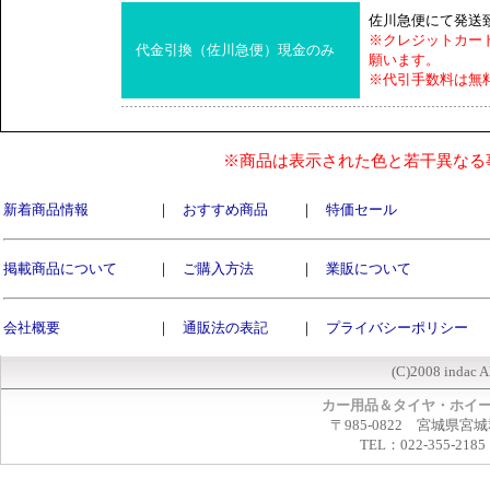
佐川急便にて発送
※クレジットカー
代金引換（佐川急便）現金のみ
願います。
※代引手数料は無
※商品は表示された色と若干異なる
新着商品情報
｜
おすすめ商品
｜
特価セール
掲載商品について
｜
ご購入方法
｜
業販について
会社概要
｜
通販法の表記
｜
プライバシーポリシー
(C)2008 indac A
カー用品＆タイヤ・ホイ
〒985-0822 宮城県宮
TEL：022-355-2185