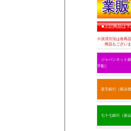
■上記商品は
※決済方法は各商
商品もございます
ジャパンネット
手配）
楽天銀行（振込
七十七銀行（振