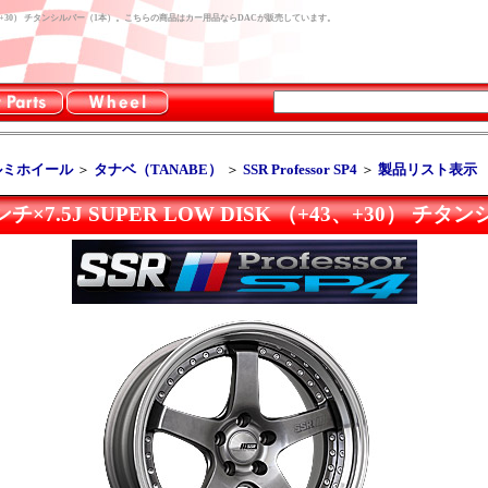
 DISK （+43、+30） チタンシルバー（1本）。こちらの商品はカー用品ならDACが販売しています。
ルミホイール
＞
タナベ（TANABE）
＞
SSR Professor SP4
＞
製品リスト表示
 20インチ×7.5J SUPER LOW DISK （+43、+30） 