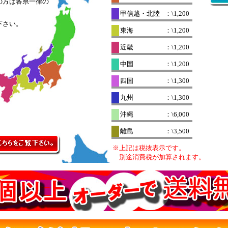
の方は各県一律の
。
甲信越・北陸
：\1,200
下さい。
東海
：\1,200
近畿
：\1,200
中国
：\1,200
四国
：\1,300
九州
：\1,300
沖縄
：\6,000
離島
：\3,500
※上記は税抜表示です。
別途消費税が加算されます。