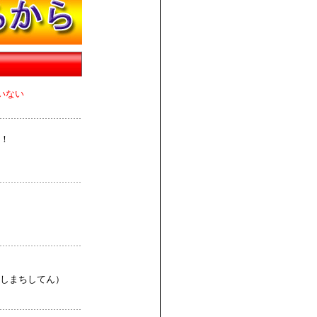
いない
！
しまちしてん）