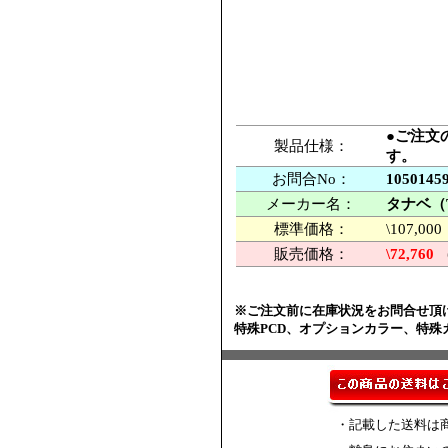
●ご注文
製品仕様：
す。
お問合No：
1050145
メーカー名：
タナベ（
標準価格：
\107,
販売価格：
\72,760
※ご注文前に在庫状況をお問合せ頂
特殊PCD、オプションカラー、特
・記載した送料は