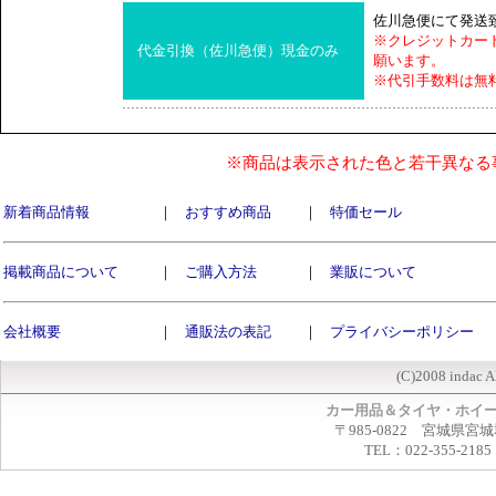
佐川急便にて発送
※クレジットカー
代金引換（佐川急便）現金のみ
願います。
※代引手数料は無
※商品は表示された色と若干異なる
新着商品情報
｜
おすすめ商品
｜
特価セール
掲載商品について
｜
ご購入方法
｜
業販について
会社概要
｜
通販法の表記
｜
プライバシーポリシー
(C)2008 indac A
カー用品＆タイヤ・ホイ
〒985-0822 宮城県宮
TEL：022-355-2185