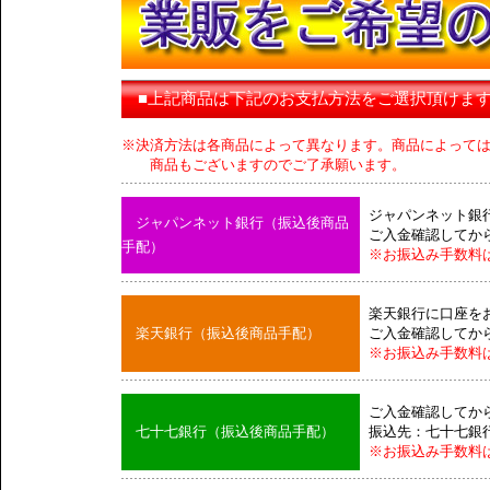
■上記商品は下記のお支払方法をご選択頂けま
※決済方法は各商品によって異なります。商品によって
商品もございますのでご了承願います。
ジャパンネット銀
ジャパンネット銀行（振込後商品
ご入金確認してか
手配）
※お振込み手数料
楽天銀行に口座を
楽天銀行（振込後商品手配）
ご入金確認してか
※お振込み手数料
ご入金確認してか
七十七銀行（振込後商品手配）
振込先：七十七銀
※お振込み手数料