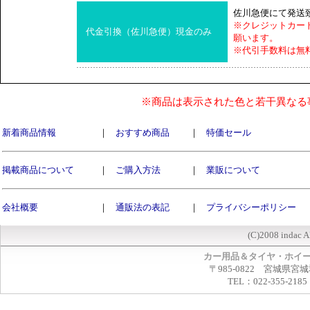
佐川急便にて発送
※クレジットカー
代金引換（佐川急便）現金のみ
願います。
※代引手数料は無
※商品は表示された色と若干異なる
新着商品情報
｜
おすすめ商品
｜
特価セール
掲載商品について
｜
ご購入方法
｜
業販について
会社概要
｜
通販法の表記
｜
プライバシーポリシー
(C)2008 indac A
カー用品＆タイヤ・ホイ
〒985-0822 宮城県宮
TEL：022-355-2185