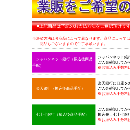
■上記商品は下記のお支払方法をご選択頂けま
※決済方法は各商品によって異なります。商品によって
商品もございますのでご了承願います。
ジャパンネット銀
ジャパンネット銀行（振込後商品
ご入金確認してか
手配）
※お振込み手数料
楽天銀行に口座を
楽天銀行（振込後商品手配）
ご入金確認してか
※お振込み手数料
ご入金確認してか
七十七銀行（振込後商品手配）
振込先：七十七銀
※お振込み手数料