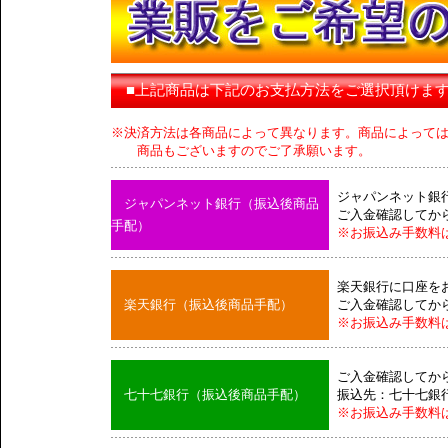
■上記商品は下記のお支払方法をご選択頂けま
※決済方法は各商品によって異なります。商品によって
商品もございますのでご了承願います。
ジャパンネット銀
ジャパンネット銀行（振込後商品
ご入金確認してか
手配）
※お振込み手数料
楽天銀行に口座を
楽天銀行（振込後商品手配）
ご入金確認してか
※お振込み手数料
ご入金確認してか
七十七銀行（振込後商品手配）
振込先：七十七銀
※お振込み手数料