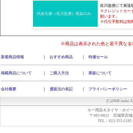
佐川急便にて発送
※クレジットカー
代金引換（佐川急便）現金のみ
願います。
※代引手数料は無
※商品は表示された色と若干異なる
新着商品情報
｜
おすすめ商品
｜
特価セール
掲載商品について
｜
ご購入方法
｜
業販について
会社概要
｜
通販法の表記
｜
プライバシーポリシー
(C)2008 indac A
カー用品＆タイヤ・ホイ
〒985-0822 宮城県宮
TEL：022-355-2185