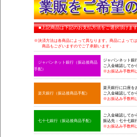
■上記商品は下記のお支払方法をご選択頂けま
※決済方法は各商品によって異なります。商品によって
商品もございますのでご了承願います。
ジャパンネット銀
ジャパンネット銀行（振込後商品
ご入金確認してか
手配）
※お振込み手数料
楽天銀行に口座を
楽天銀行（振込後商品手配）
ご入金確認してか
※お振込み手数料
ご入金確認してか
七十七銀行（振込後商品手配）
振込先：七十七銀
※お振込み手数料