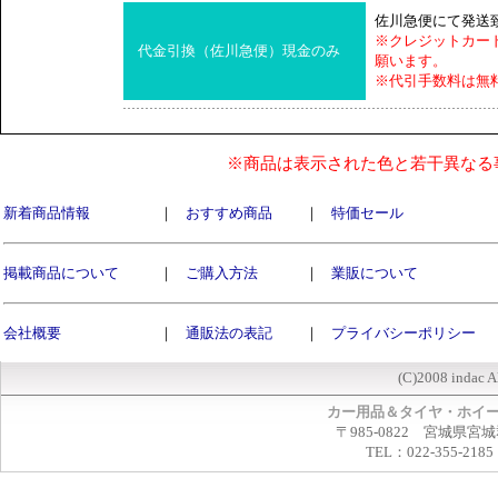
佐川急便にて発送
※クレジットカー
代金引換（佐川急便）現金のみ
願います。
※代引手数料は無
※商品は表示された色と若干異なる
新着商品情報
｜
おすすめ商品
｜
特価セール
掲載商品について
｜
ご購入方法
｜
業販について
会社概要
｜
通販法の表記
｜
プライバシーポリシー
(C)2008 indac A
カー用品＆タイヤ・ホイ
〒985-0822 宮城県宮
TEL：022-355-2185