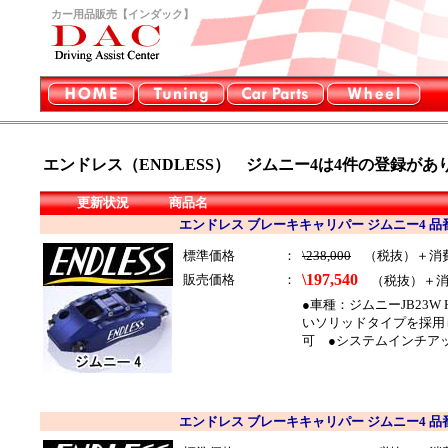
カー用品販売【インダック】
エンドレス（ENDLESS） ジムニー4は4
件の登録があ
更新状況
商品名
エンドレス ブレーキキャリパー ジムニー4 品番：
標準価格
：
\238,000
（税抜）＋消
\197,540
販売価格
：
（税抜）＋消
●車種：ジムニーJB23W 
いソリッドタイプを採用
可 ●システムインチアップキ
エンドレス ブレーキキャリパー ジムニー4 品番：